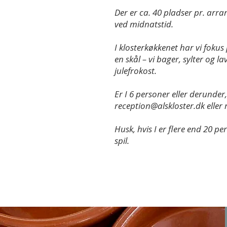
Der er ca. 40 pladser pr. arran
ved midnatstid.
I klosterkøkkenet har vi foku
en skål – vi bager, sylter og l
julefrokost.
Er I 6 personer eller derunder,
reception@alskloster.dk
eller
Husk, hvis I er flere end 20 p
spil.