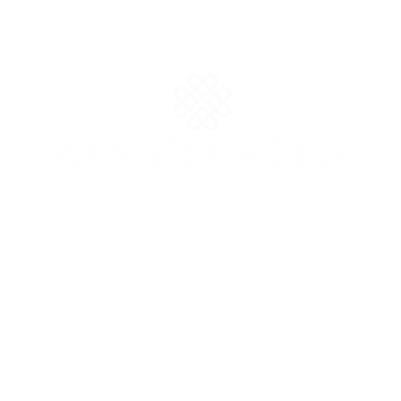
let Als Kloster og byhotellet
Hotel Arnkilhus
drives af sam
Sydbank
Res
Reg.nr. 8010
Res
Konto 0001966937
Priv
IBAN DK4580100001966937
Coo
BIC/SWIFT SYBKDK22
CVR 41 59 45 86