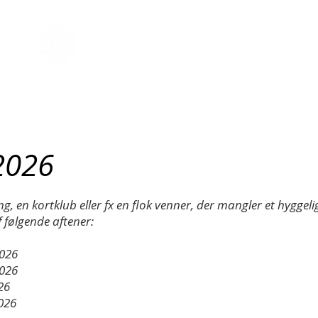
vernatning
Mad
Selskaber
Mø
 2026
ng, en kortklub eller fx en flok venner, der mangler et hyggelig
 følgende aftener:
2026
2026
26
026