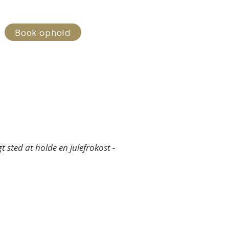
Book ophold
der
Mere
t sted at holde en julefrokost -