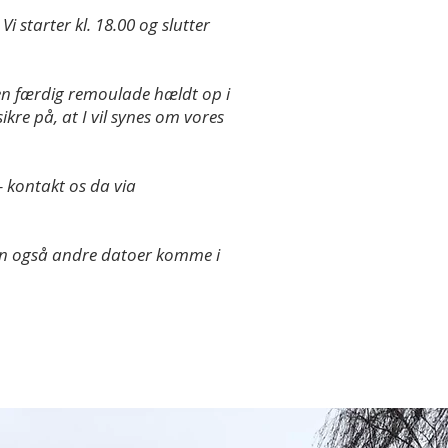
i starter kl. 18.00 og slutter
 en færdig remoulade hældt op i
sikre på, at I vil synes om vores
 - kontakt os da via
e kan også andre datoer komme i